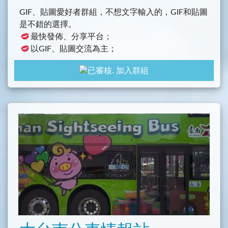
朋友或騷擾私訊群友，如犯者，立即踢出本群。
GIF、貼圖愛好者群組，不想文字輸入的，GIF和貼圖
是不錯的選擇。
嚴禁張貼廣告，要貼先付錢，否則直接被踢沒有
最快發佈、分享平台；
機會。
以GIF、貼圖交流為主；
禁止人身攻擊、裸露試圖；
加入群組
為防止惡意炸群，每天凌晨，台北時間( GMT+8)0
致力於GIF和貼圖代替語言溝通。
0AM∼6AM 時段，機械人會自動刪除全何人(管理員
除外)post的media