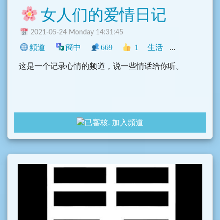
女人们的爱情日记
2021-05-24 Monday 14:31:45
頻道
簡中
669
1
生活
中文圈
NS
这是一个记录心情的频道，说一些情话给你听。
加入頻道