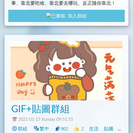
事、靠北要吃啥、靠北要去哪玩、反正隨你靠北！
加入群組
禁止：色情、暴力血腥、引戰、謾罵、nmslese、
刷屏、騷擾群友，儘量別發和轉傳超長文章，或類似
表情符號，圖樣
轉發或網站 色情影片(有露點)-禁言1小時 / (無露點
煽情) 管理考量後決定
轉發或網站 色情影片(血腥or暴力擇一)-依照程度
禁言3∼8小時或直接被踢出群組(根據管理裁定)
轉發或網站 戀童/人獸/亂倫-直接刪貼踢除沒有機
會。
GIF+貼圖群組
禁止在群內金錢往來，如有金錢糾紛，請自行私
訊解決，請勿在公頻公開討論，一經發現刪貼處理。
2021-01-17 Sunday 09:51:55
群組
繁中
902
2
生活
貼圖
香港
這裡不是婚友社，請勿在群內公開徵婚、徵男/女