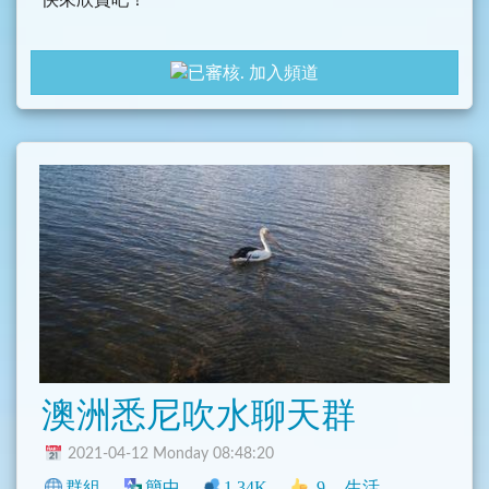
快來欣賞吧！
加入頻道
澳洲悉尼吹水聊天群
2021-04-12 Monday 08:48:20
群組
簡中
1.34K
9
生活
地區
新聞