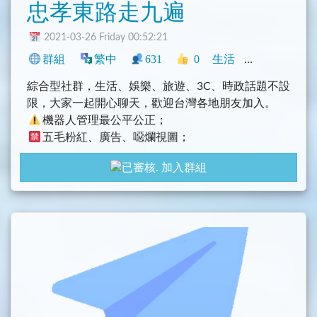
忠孝東路走九遍
2021-03-26 Friday 00:52:21
群組
繁中
631
0
生活
中文圈
臺灣
綜合型社群，生活、娛樂、旅遊、3C、時政話題不設
限，大家一起開心聊天，歡迎台灣各地朋友加入。
機器人管理最公平公正；
五毛粉紅、廣告、噁爛視圖；
語言包/導航索引/GIF貼圖
加入群組