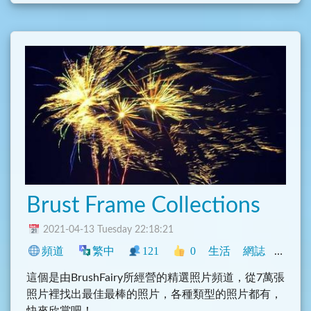
Brust Frame Collections
2021-04-13 Tuesday 22:18:21
頻道
繁中
121
0
生活
網誌
中文圈
這個是由BrushFairy所經營的精選照片頻道，從7萬張
照片裡找出最佳最棒的照片，各種類型的照片都有，