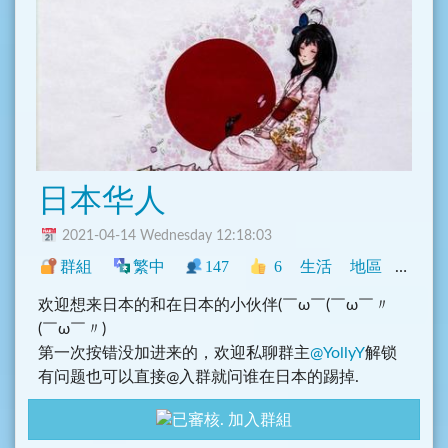
聊聊~
最后在这里再次欢迎与希望各位各位的加入！欢迎来
到乌托邦，让我们一起共建美好理想乡！
日本华人
2021-04-14 Wednesday 12:18:03
群組
繁中
147
6
生活
地區
中文圈
欢迎想来日本的和在日本的小伙伴(￣ω￣(￣ω￣〃
(￣ω￣〃)ゝ
第一次按错没加进来的，欢迎私聊群主
@YollyY
解锁
有问题也可以直接@入群就问谁在日本的踢掉.
加入群組