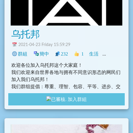
乌托邦
2021-04-23 Friday 15:59:29
群組
簡中
232
1
生活
中文圈
政治
欢迎各位加入乌托邦这个大家庭！
我们欢迎来自世界各地与拥有不同意识形态的网民们
加入我们乌托邦！
我们群组提倡：尊重、理智、包容、平等、进步、交
友、团结、探索。
加入群組
所以各位加入我们乌托邦不用担心那些不尊重，歧视
的事件，还有那种旧人或者管理员歧视新人的事情~
不管你有任何烦恼、压力、工作上的问题还是头发越
来越秃、等等的任何东西，各位都可以来我们的群组