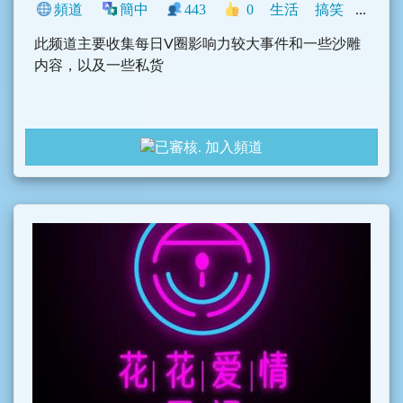
頻道
簡中
443
0
生活
搞笑
中文圈
此频道主要收集每日V圈影响力较大事件和一些沙雕
内容，以及一些私货
加入頻道