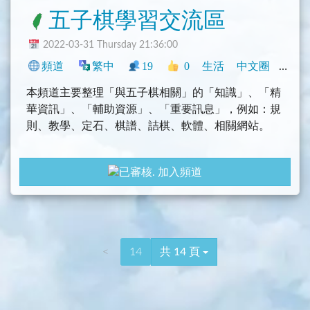
五子棋學習交流區
2022-03-31 Thursday 21:36:00
頻道
繁中
19
0
生活
中文圈
社群
本頻道主要整理「與五子棋相關」的「知識」、「精
華資訊」、「輔助資源」、「重要訊息」，例如：規
則、教學、定石、棋譜、詰棋、軟體、相關網站。
棋學習交流頻道：
加入頻道
@Connect5
五子棋學習交流聊天群：
@Connect5Chat
<
14
共 14 頁