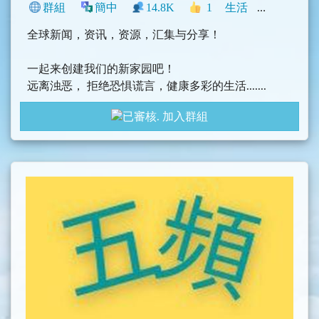
群組
簡中
14.8K
1
生活
新聞
中文
全球新闻，资讯，资源，汇集与分享！
一起来创建我们的新家园吧！
远离浊恶， 拒绝恐惧谎言，健康多彩的生活.......
把我们美好，有益的东西，分享给大家吧！您的收
加入群組
藏，发现，惊奇，感悟!
本群以资讯汇集分享为主，以聊天为辅。