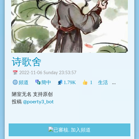
不管你是網購新手還是老手，
@TaiwanDeliveryBot
都是一個非常實用的工具。它的操作非常簡單，只要
輸入你的訂單號碼即可立即查詢。
@TaiwanDeliveryBot
還有更多的功能，例如可以設
定提醒，當你的包裹到達目的地時會收到通知。這樣
你就不用每天都打開 app 來查詢了。
诗歌舍
總而言之，
@TaiwanDeliveryBot
是一個不可多得的
工具，非常適合經常網購的使用者。如果你常常在網
2022-11-06 Sunday 23:53:57
購，一定要試試看
@TaiwanDeliveryBot
，它一定會
頻道
簡中
1.79K
1
生活
中文圈
讓你的生活更加方便。
陋室无名 支持原创
投稿
@poerty3_bot
加入頻道