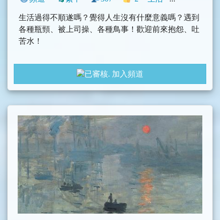
生活過得不順遂嗎？覺得人生沒有什麼意義嗎？遇到
各種瓶頸、被上司操、各種鳥事！歡迎前來抱怨、吐
苦水！
活在這時代的我們又窮又忙又沒有方向，過得好像不
加入頻道
怎麼幸福，但又不知道怎麼樣可以更好。
歡迎投稿負能量，聯繫
@zackjimmy430300000