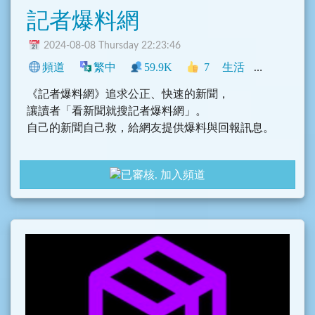
記者爆料網
2024-08-08 Thursday 22:23:46
頻道
繁中
59.9K
7
生活
新聞
中文
《記者爆料網》追求公正、快速的新聞，
讓讀者「看新聞就搜記者爆料網」。
自己的新聞自己救，給網友提供爆料與回報訊息。
新聞網站：https://new-reporter.com/
加入頻道
Facebook：https://www.facebook.com/new.reporte
r
社群連結：https://linktr.ee/reporter.taiwan2021