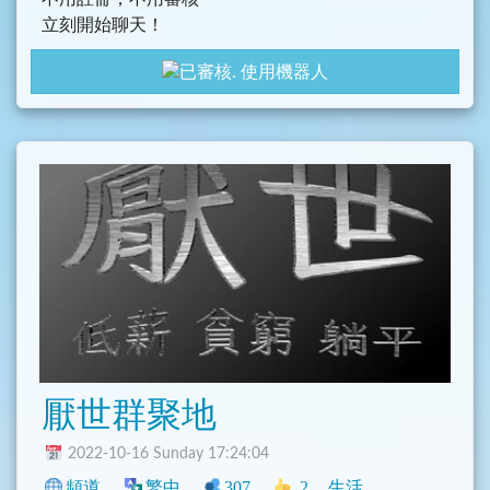
立刻開始聊天！
使用機器人
厭世群聚地
2022-10-16 Sunday 17:24:04
頻道
繁中
307
2
生活
中文圈
臺灣