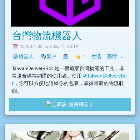
台灣物流機器人
2023-01-03 Tuesday 15:58:19
機器人
繁中
5
生活
臺灣
其它
TaiwanDeliveryBot 是一個追蹤台灣物流的工具，非
常適合經常網購的使用者。使用
@TaiwanDeliveryBo
t
，你可以方便地追蹤你的包裹，掌握最新的物流狀
態。
使用機器人
網購越來越方便，但是有時候我們會擔心自己的包裹
有沒有在運送途中遺失。
@TaiwanDeliveryBot
就是
為了解決這個問題而設計的，它可以讓你隨時隨地查
看包裹的狀態。