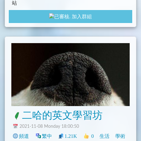
站
。
加入群組
2.以及「與五子棋不相關」的話題等等天馬行空的聊
天空間。
五子棋學習交流頻道：
@Connect5
五子棋學習交流聊天群：
@Connect5Chat
二哈的英文學習坊
2021-11-08 Monday 18:00:50
頻道
繁中
1.21K
0
生活
學術