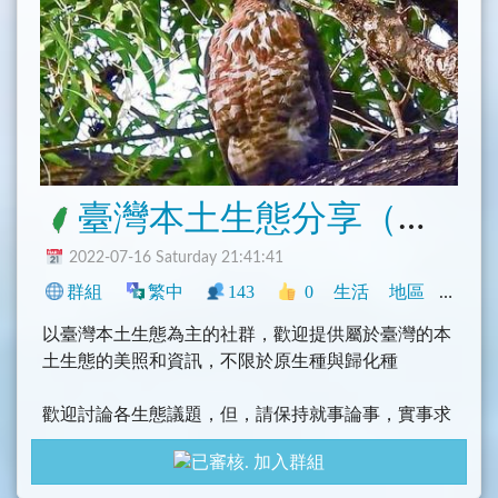
臺灣本土生態分享（各環保、動保、植保、海保寶寶退散）
2022-07-16 Saturday 21:41:41
群組
繁中
143
0
生活
地區
新聞
以臺灣本土生態為主的社群，歡迎提供屬於臺灣的本
土生態的美照和資訊，不限於原生種與歸化種
歡迎討論各生態議題，但，請保持就事論事，實事求
事的基本精神，理想太美好，現實很殘酷，本群嚴禁
加入群組
各環保、動保、植保、海保團體打廣告，宣導不切實
際之理念…