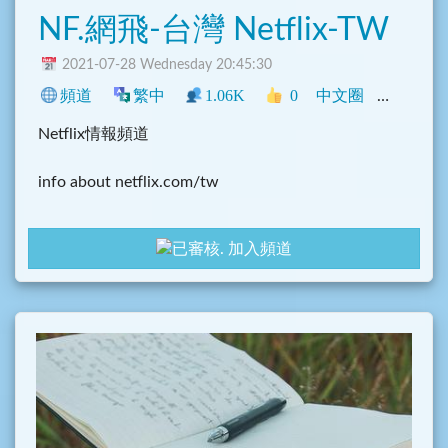
NF.網飛-台灣 Netflix-TW
2021-07-28 Wednesday 20:45:30
頻道
繁中
1.06K
0
中文圈
臺灣
影
Netflix情報頻道
info about netflix.com/tw
本頻道僅分享Netflix資訊，無盜版資源
加入頻道
Discalimer: We dont share movies files here
We only share Netflix News !!!
群組: t.me/NFLXtw/4