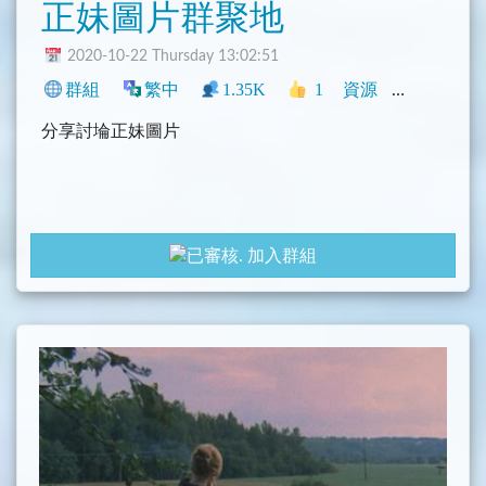
正妹圖片群聚地
2020-10-22 Thursday 13:02:51
群組
繁中
1.35K
1
資源
中文圈
N
分享討埨正妹圖片
加入群組