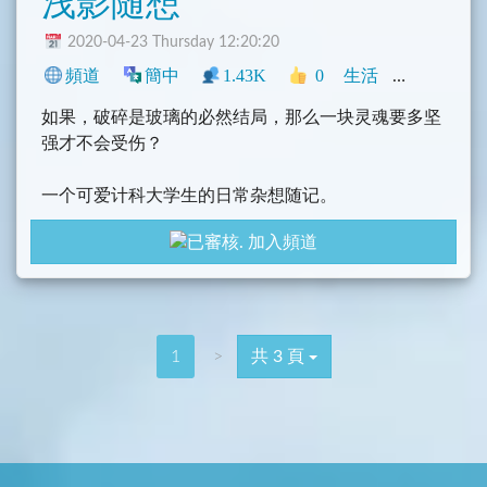
浅影随想
2020-04-23 Thursday 12:20:20
頻道
簡中
1.43K
0
生活
網誌
中文
如果，破碎是玻璃的必然结局，那么一块灵魂要多坚
强才不会受伤？
一个可爱计科大学生的日常杂想随记。
一些日常的碎碎念、一些心情记录以及杂想。
加入頻道
一些音乐和资源推荐。
1
>
共 3 頁