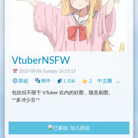
VtuberNSFW
2020-09-06 Sunday 16:55:13
群組
簡中
1.35K
2
中文圈
NSFW
包括但不限于 VTuber 在内的好图，随意刷图。
**多冲少言**
加入群組