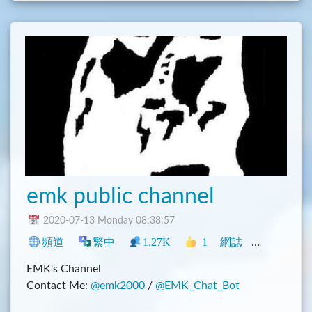
emk public channel
2020-07-13 Monday 08:38:57
頻道
繁中
1.27K
1
網誌
中文圈
程
EMK's Channel
Contact Me:
@emk2000
/
@EMK_Chat_Bot