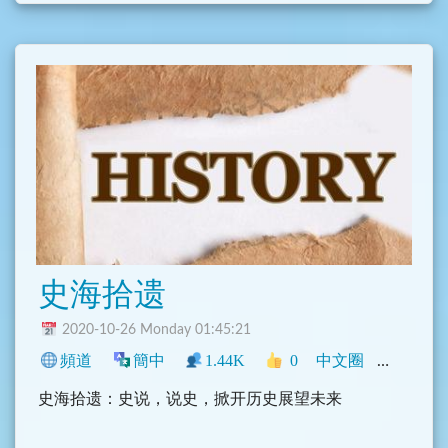
史海拾遗
2020-10-26 Monday 01:45:21
頻道
簡中
1.44K
0
中文圈
政治
學
史海拾遗：史说，说史，掀开历史展望未来