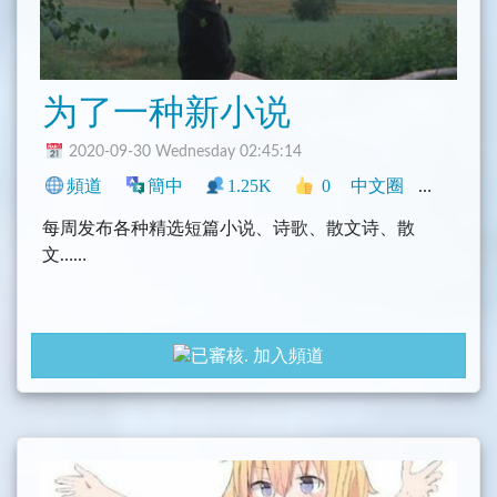
为了一种新小说
2020-09-30 Wednesday 02:45:14
頻道
簡中
1.25K
0
中文圈
興趣
其
每周发布各种精选短篇小说、诗歌、散文诗、散
文……
加入頻道