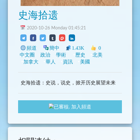
史海拾遗
2020-10-26 Monday 01:45:21
頻道
簡中
1.43K
0
中文圈
政治
學術
歷史
北美
加拿大
華人
資訊
美國
史海拾遗：史说，说史，掀开历史展望未来
加入頻道