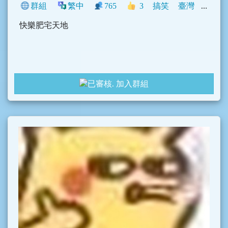
群組
繁中
765
3
搞笑
臺灣
動漫
快樂肥宅天地
加入群組