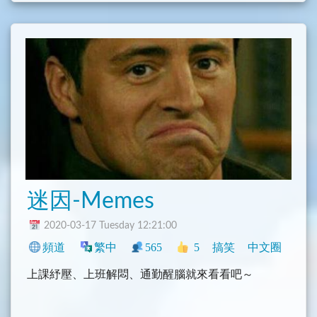
更多频道
@EarthRS
迷因-Memes
2020-03-17 Tuesday 12:21:00
頻道
繁中
565
5
搞笑
中文圈
上課紓壓、上班解悶、通勤醒腦就來看看吧～