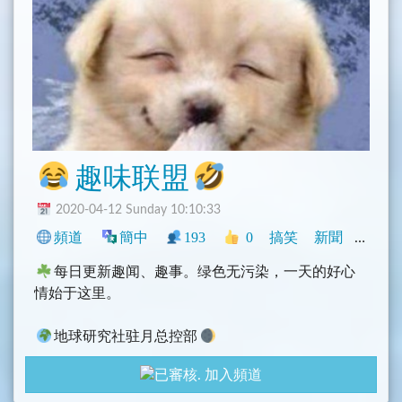
趣味联盟
2020-04-12 Sunday 10:10:33
頻道
簡中
193
0
搞笑
新聞
中文圈
每日更新趣闻、趣事。绿色无污染，一天的好心
情始于这里。
地球研究社驻月总控部
不定时分享代理、软件、影视、开车、福利、资
加入頻道
源
聊天群组
@Freeworldwithbot