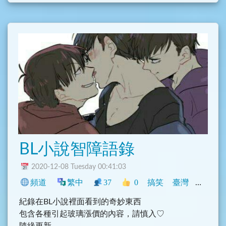
BL小說智障語錄
2020-12-08 Tuesday 00:41:03
頻道
繁中
37
0
搞笑
臺灣
閒聊
紀錄在BL小說裡面看到的奇妙東西
包含各種引起玻璃漲價的內容，請慎入♡