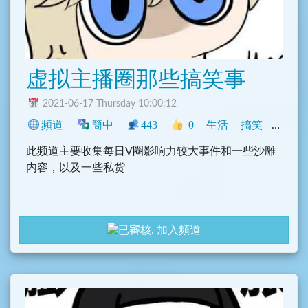
虚拟主播圈那些搞笑事
2021-06-17 Thursday 10:00:12
頻道
簡中
443
0
生活
搞笑
中文圈
此频道主要收集每日V圈影响力较大事件和一些沙雕
内容，以及一些私货
加入頻道