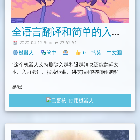
全语言翻译和简单的入群验证 - Be the best Yuhe
2020-04-12 Sunday 23:52:51
機器人
簡中
0
搞笑
中文圈
Teleg
“这个机器人支持删除入群和退群消息还能翻译文
本、入群验证、搜索歌曲、讲笑话和智能闲聊等”
是我
我就是大明湖畔的夏雨荷
使用機器人
那个最好的
夏 雨 荷 ！！！
Hi,I'm Yuhe.You can add me to your group,this way I
can help you welcome everyone.