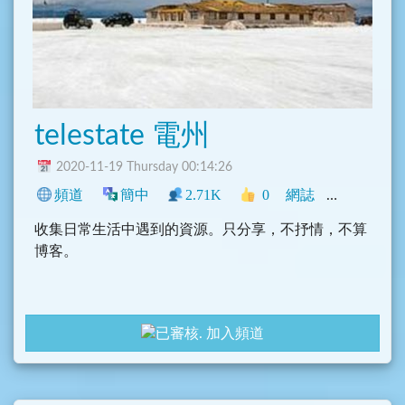
telestate 電州
2020-11-19 Thursday 00:14:26
頻道
簡中
2.71K
0
網誌
中文圈
科
收集日常生活中遇到的資源。只分享，不抒情，不算
博客。
加入頻道