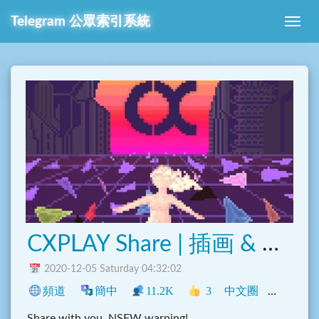
Telegram 公眾索引系統
CXPLAY Share | 插画 & 摄影
2020-12-05 Saturday 04:32:02
頻道
簡中
11.2K
3
中文圈
動漫
興
Share with you, NSFW warning!