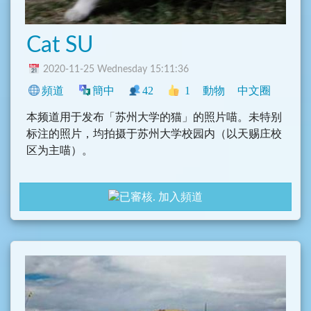
Cat SU
2020-11-25 Wednesday 15:11:36
頻道
簡中
42
1
動物
中文圈
本频道用于发布「苏州大学的猫」的照片喵。未特别
标注的照片，均拍摄于苏州大学校园内（以天赐庄校
区为主喵）。
本频道所有原创信息均采用 CC BY-NC-SA 4.0 Unpor
加入頻道
ted 协议发布喵。