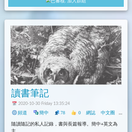
加入群組
讀書筆記
2020-10-30 Friday 13:35:24
頻道
簡中
78
0
網誌
中文圈
學術
隨讀隨記的私人記錄，書與長篇報導。簡中+英文為
主。