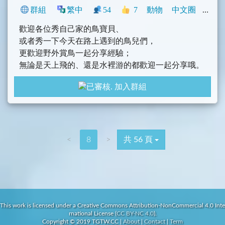
群組
繁中
54
7
動物
中文圈
閒聊
歡迎各位秀自己家的鳥寶貝、
或者秀一下今天在路上遇到的鳥兒們，
更歡迎野外賞鳥一起分享經驗；
無論是天上飛的、還是水裡游的都歡迎一起分享哦。
加入群組
<
8
>
共 56 頁
This work is licensed under a Creative Commons Attribution-NonCommercial 4.0 Inte
rnational License (
CC BY-NC 4.0
).
Copyright © 2019 TGTW.CC
|
About
|
Contact
|
Term