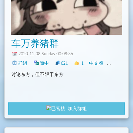
车万养猪群
2020-11-08 Sunday 00:08:36
群組
簡中
621
1
中文圈
NSFW
科
讨论东方，但不限于东方
加入群組