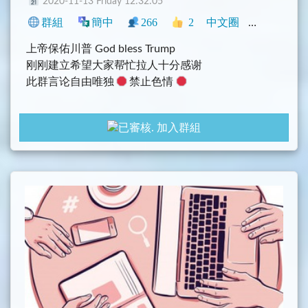
2020-11-13 Friday 12:32:05
群組
簡中
266
2
中文圈
政治
閒聊
上帝保佑川普 God bless Trump
刚刚建立希望大家帮忙拉人十分感谢
此群言论自由唯独
禁止色情
加入群組