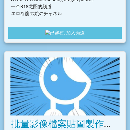
一个R18龙图的频道
エロな龍の絵のチャネル
加入頻道
批量影像檔案貼圖製作機器人