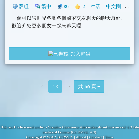
群組
繁中
86
2
生活
中文圈
香港
一個可以讓世界各地各個國家交友聊天的聊天群組、
歡迎介紹更多朋友一起來聊天喔。
加入群組
<
13
>
共 56 頁
This work is licensed under a Creative Commons Attribution-NonCommercial 4.0 Inte
rnational License (
CC BY-NC 4.0
).
Copyright © 2019 TGTW.CC
|
About
|
Contact
|
Term