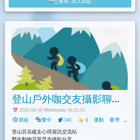
加入群組
登山戶外咖交友攝影聊天分享群
2020-06-10 Wednesday 16:21:51
群組
繁中
345
0
運動
臺灣
旅遊
登山百岳縱走心得資訊交流站
野生動物花草昆蟲攝影分享