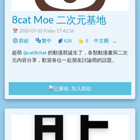
8cat Moe 二次元基地
2020-07-03 Friday 17:42:36
群組
繁中
628
0
中文圈
影音
社群
超萌
@cat8chat
的動漫群誕生了，各類動漫畫與二次
元內容分享，歡迎各位一起朋友討論萌的話題。
加入群組