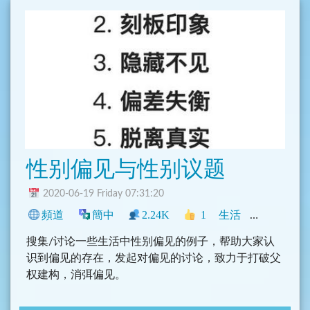
selector-bot
性别偏见与性别议题
2020-06-19 Friday 07:31:20
頻道
簡中
2.24K
1
生活
新聞
中文
搜集/讨论一些生活中性别偏见的例子，帮助大家认
识到偏见的存在，发起对偏见的讨论，致力于打破父
权建构，消弭偏见。