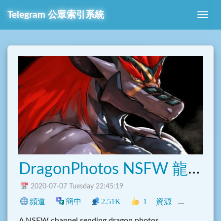
Telegram 公眾索引系統
DragonPhotos NSFW 龍圖
2020-07-07 Tuesday 22:45:19
頻道
簡中
2.51K
1
資源
中文圈
N
A NSFW channel sending dragon photos