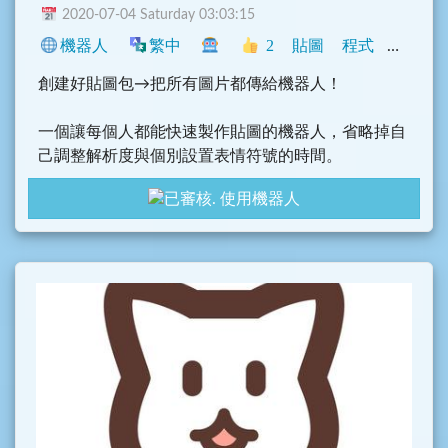
2020-07-04 Saturday 03:03:15
機器人
繁中
2
貼圖
程式
Telegra
創建好貼圖包→把所有圖片都傳給機器人！
一個讓每個人都能快速製作貼圖的機器人，省略掉自
己調整解析度與個別設置表情符號的時間。
使用機器人
舉凡梗圖、長輩圖、早安圖、朋友/同學的各種顏
藝、黑歷史，這種大量圖片都可以製作成貼圖在聊天
室裡增添色彩。