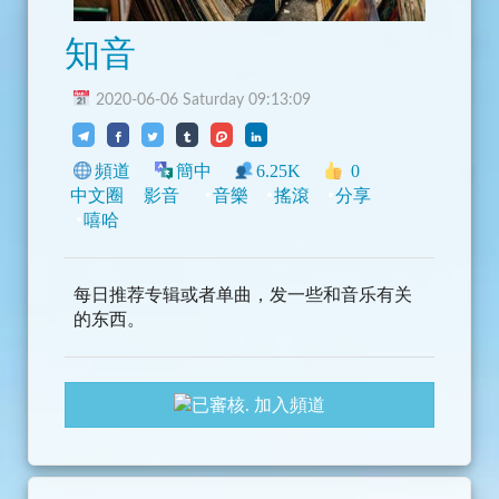
知音
2020-06-06 Saturday 09:13:09
頻道
簡中
6.25K
0
中文圈
影音
音樂
搖滾
分享
嘻哈
每日推荐专辑或者单曲，发一些和音乐有关
的东西。
加入頻道