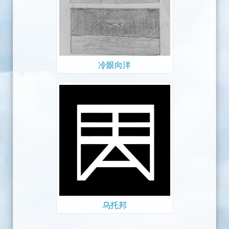
冷眼向洋
乌托邦