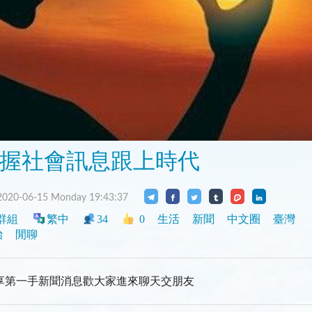
握社會訊息跟上時代
020-06-15 Monday 19:43:37
群組
繁中
34
0
生活
新聞
中文圈
臺灣
治
閒聊
享第一手新聞消息歡大家進來聊天交朋友