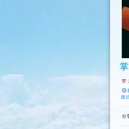
掌
2
政
分