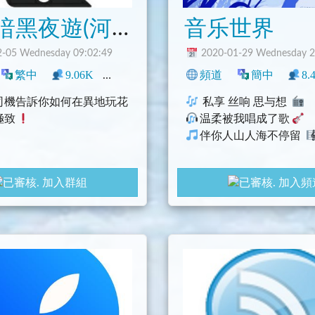
北越暗黑夜遊(河內、塗山、海防、下龍灣)
音乐世界
-05 Wednesday 09:02:49
2020-01-29 Wednesday 2
中文圈
繁中
臺灣
9.06K
旅遊
2
臺灣
NSFW
頻道
旅遊
簡中
8.
司機告訴你如何在異地玩花
私享 丝响 思与想
極致
温柔被我唱成了歌
伴你人山人海不停留
加入群組
加入頻