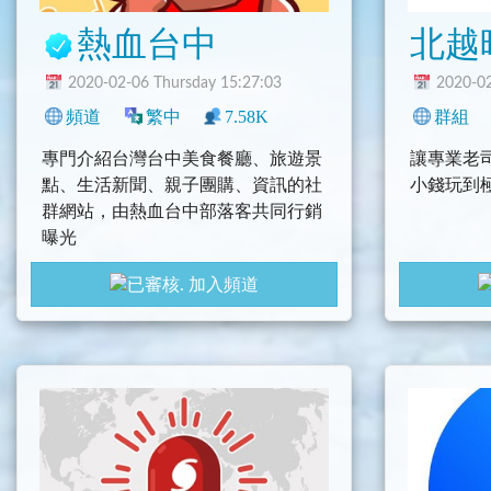
熱血台中
2020-02-06 Thursday 15:27:03
2020-02
頻道
繁中
7.58K
0
生活
地區
群組
新聞
專門介紹台灣台中美食餐廳、旅遊景
讓專業老
點、生活新聞、親子團購、資訊的社
小錢玩到
群網站，由熱血台中部落客共同行銷
曝光
加入頻道
熱血台中部落格：http://taiwan17go.c
om/