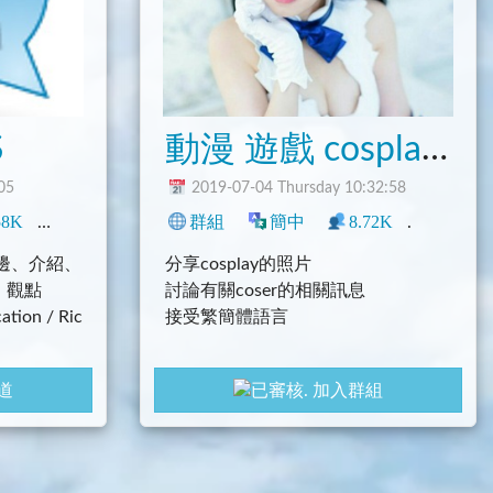
動漫 遊戲 cosplay 群組
S
05
2019-07-04 Thursday 10:32:58
技
58K
0
程式
科技
群組
興趣
簡中
8.72K
13
周邊、介紹、
分享cosplay的照片
、觀點
討論有關coser的相關訊息
ation / Ric
接受繁簡體語言
道
加入群組