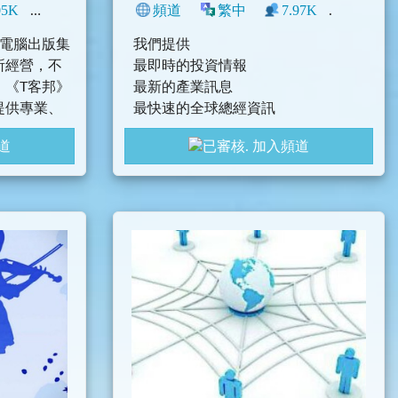
05K
0
新聞
中文圈
頻道
香港
繁中
臺灣
程式
7.97K
科技
1
臺
的電腦出版集
我們提供
」所經營，不
最即時的投資情報
，《T客邦》
最新的產業訊息
提供專業、
最快速的全球總經資訊
，進而成為
最厲害的個股分析
道
加入頻道
第一個科技
走過，路過，滑過，千萬不能錯過
一定要專程分享給您的好友們唷
FB粉專【股民當家 幸福理財】
https://www.facebook.com/winners9
168/