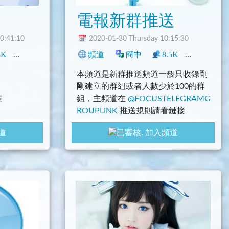
電報新群推送
0:41:10
2020-01-30 Thursday 10:15:30
4K
1
生活
資源
頻道
中文圈
簡中
影音
8.5K
0
推
本頻道是新群推送頻道一般只收錄剛
剛建立的群組或者人數少於100的群
組，主頻道在
@FOCUSTELEGRAMG
ROUPLINK
推送規則請看鏈接
[點此開啟邀請連結]
道
加入頻道
群管理保留对任何人拒绝服务的权利