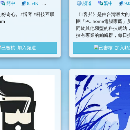
簡中
8.54K
0
網誌
中文圈
頻道
科技
繁中
Telegram
9.
好奇心。#博客 #科技互联
《T客邦》是由台灣最大
ram
團「PC home電腦家庭
同於其他類型的科技網站
擁有專業的編輯群，每日
詳實、高品質的科技資訊
加入頻道
加入頻
許多電腦族群每天必上的
網站。