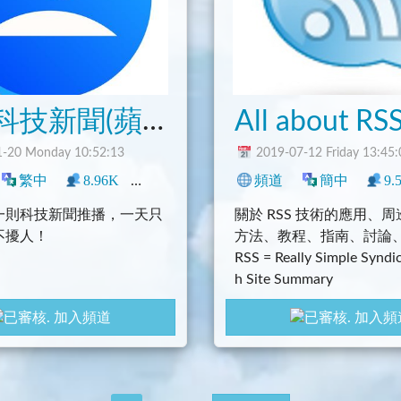
趣味科技新聞(蘋果仁)
All about RS
-20 Monday 10:52:13
2019-07-12 Friday 13:45:
科技
繁中
政治
8.96K
社群
0
新聞
中文圈
頻道
香港
簡中
臺灣
科
9.
一則科技新聞推播，一天只
關於 RSS 技術的應用、
不擾人！
方法、教程、指南、討論
RSS = Really Simple Syndic
h Site Summary
加入頻道
加入頻