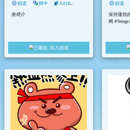
頻道
簡中
8.81K
11
中文圈
影音
頻道
無簡介
保持蓬勃的
网 #Teleg
加入頻道