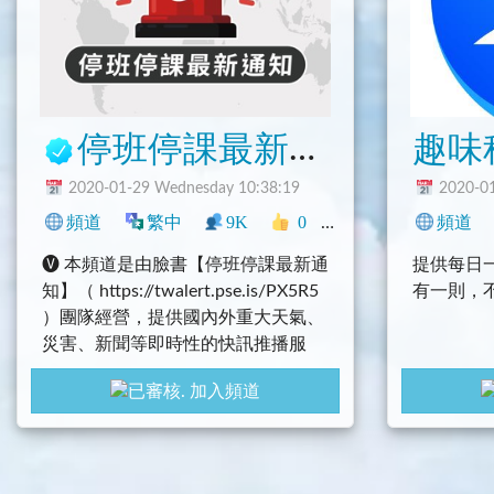
停班停課最新通知｜防災護台灣
2020-01-29 Wednesday 10:38:19
2020-01
頻道
繁中
9K
0
生活
新聞
臺灣
頻道
🅥 本頻道是由臉書【停班停課最新通
提供每日
知】（ https://twalert.pse.is/PX5R5
有一則，
）團隊經營，提供國內外重大天氣、
災害、新聞等即時性的快訊推播服
務。
加入頻道
🅥 所有社群平台連結：https://twaler
t.soci.vip/