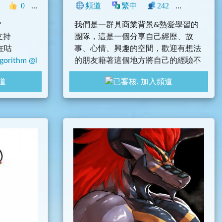
科技
0
中文圈
學術
頻道
興趣
繁中
242
0
網誌
?
我們是一群具商業背景&熱愛學習的
支持
團隊，這是一個分享自己經歷、故
在咕
事、心情、興趣的空間，歡迎有想法
gorithm
@l
的朋友藉著這個地方將自己的經驗不
藏私地給我們知道! 小編會不定期發布
道
加入頻道
自己的所見所聞 & 心得感想並share在
頻道上!歡迎大家的加入~