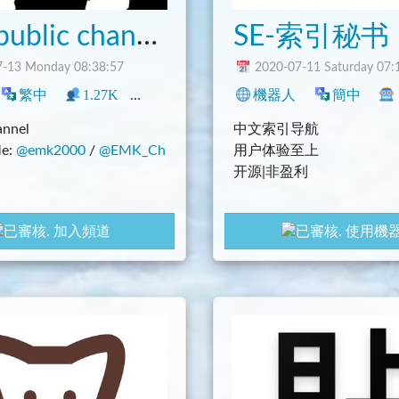
emk public channel
SE-索引秘书
-13 Monday 08:38:57
2020-07-11 Saturday 07:
繁中
1.27K
1
網誌
中文圈
機器人
程式
科技
簡中
annel
中文索引导航
Me:
@emk2000
/
@EMK_Ch
用户体验至上
开源|非盈利
SE-索引社群：
@se_talk
加入頻道
使用機
SE-索引公告板：
@zh_sec
Github: https://github.co
ex-bot