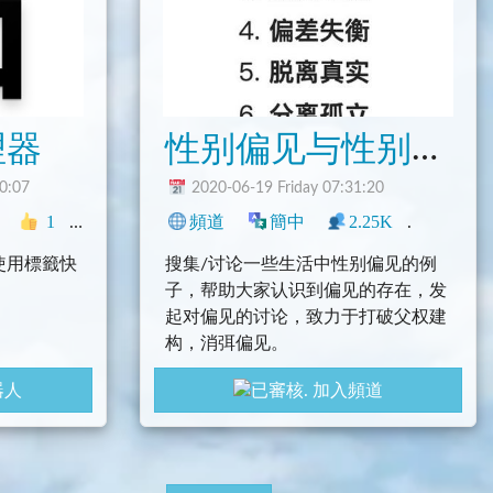
性别偏见与性别议题
理器
0:07
2020-06-19 Friday 07:31:20
閒聊
1
貼圖
資源
中文圈
頻道
其它
簡中
2.25K
1
生
使用標籤快
搜集/讨论一些生活中性别偏见的例
子，帮助大家认识到偏见的存在，发
起对偏见的讨论，致力于打破父权建
构，消弭偏见。
新增標籤，完
器人
加入頻道
定後的標籤文
的貼圖。