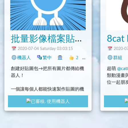
批量影像檔案貼圖製作機器人
2020-07-04 Saturday 03:03:15
2020-07
機器人
繁中
2
貼圖
程式
Telegra
群組
創建好貼圖包→把所有圖片都傳給機
超萌
@cat
器人！
類動漫畫
位一起朋
一個讓每個人都能快速製作貼圖的機
器人，省略掉自己調整解析度與個別
使用機器人
設置表情符號的時間。
舉凡梗圖、長輩圖、早安圖、朋友/同
學的各種顏藝、黑歷史，這種大量圖