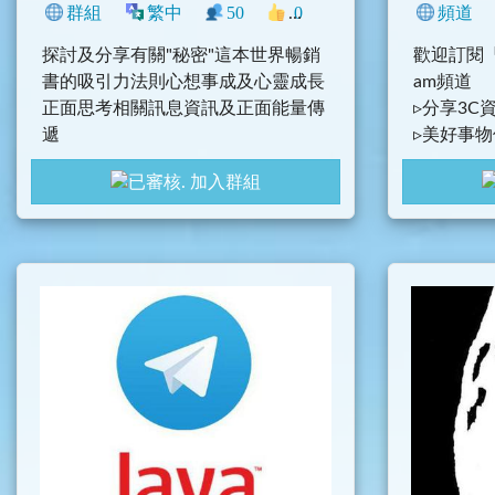
群組
繁中
50
0
生活
中文圈
頻道
宗教
探討及分享有關"秘密"這本世界暢銷
歡迎訂閱『
書的吸引力法則心想事成及心靈成長
am頻道
正面思考相關訊息資訊及正面能量傳
▹分享3C
遞
▹美好事
秘密是一種心境
記
加入群組
▹
@UncleS
奇蹟是一種實證
零極限是一種Being必應的創造
秘密奇蹟零極限-一個超越WUJI的群