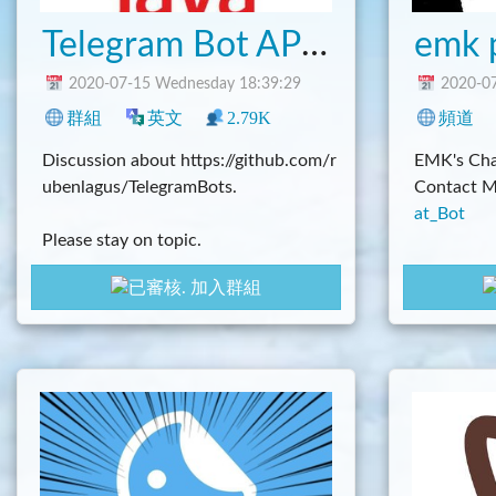
Telegram Bot API For Java
2020-07-15 Wednesday 18:39:29
2020-07
群組
英文
2.79K
1
程式
頻道
Discussion about https://github.com/r
EMK's Ch
ubenlagus/TelegramBots.
Contact 
at_Bot
Please stay on topic.
加入群組
ONLY ENGLISH