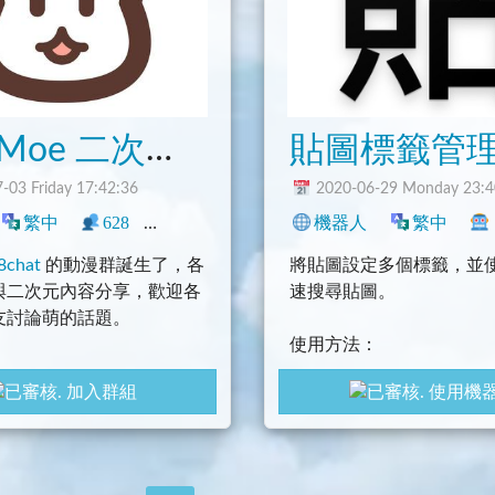
8cat Moe 二次元基地
貼圖標籤管
-03 Friday 17:42:36
2020-06-29 Monday 23:4
m
繁中
628
0
中文圈
影音
機器人
社群
動漫
繁中
遊戲
8chat
的動漫群誕生了，各
將貼圖設定多個標籤，並
與二次元內容分享，歡迎各
速搜尋貼圖。
友討論萌的話題。
使用方法：
輸入 /new 並跟著步驟
加入群組
使用機
成後直接向 Bot 傳送設
字，Bot 就會回傳相對應
(歡迎發 Issue & MR)