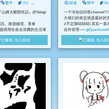
興趣
繁中
351
0
生活
網誌
頻道
中文圈
臺灣
簡中
旅遊
84
山姆大豬戀肖話』的Telegr
一个冷知识问答channel??
大佬们的肯定就是最好的
資訊、旅遊秘境、美食
//不定期咕咕咕( 其实一直
物值得用生命去浪費的生活筆
合作管理—>
@QuantumAl
ast12name
@RuaYiii
加入頻道
加入頻
amPig