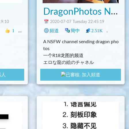
DragonPhotos NSFW 龍圖
19:10
2020-07-07 Tuesday 22:45:19
1
推廣
中文圈
頻道
Telegram
簡中
2.51K
1
資
A NSFW channel sending dragon pho
tos
一个R18龙图的频道
エロな龍の絵のチャネル
器人
加入頻道
retary
m/TG-SE/ind