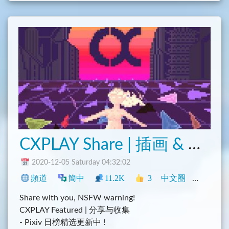
CXPLAY Share | 插画 & 摄影
2020-12-05 Saturday 04:32:02
頻道
簡中
11.2K
3
中文圈
動漫
興
Share with you, NSFW warning!
CXPLAY Featured | 分享与收集
- Pixiv 日榜精选更新中 !