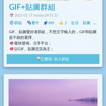
GIF+貼圖群組
2021-01-17 Sunday 09:51:55
群組
繁中
899
2
生活
貼圖
香港
GIF、貼圖愛好者群組，不想文字輸入的，GIF和貼圖
是不錯的選擇。
最快發佈、分享平台；
以GIF、貼圖交流為主；
禁止人身攻擊、裸露試圖；
加入群組
致力於GIF和貼圖代替語言溝通。