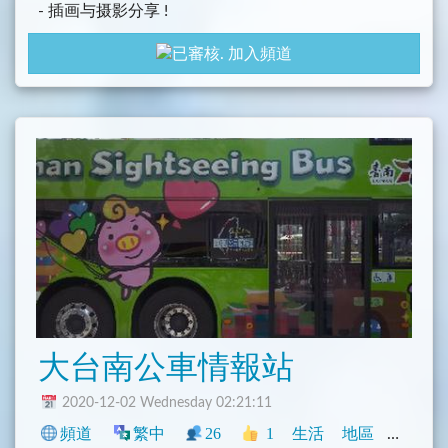
- 插画与摄影分享 !
加入頻道
大台南公車情報站
2020-12-02 Wednesday 02:21:11
頻道
繁中
26
1
生活
地區
中文圈