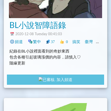
BL小說智障語錄
2020-12-08 Tuesday 00:41:03
頻道
繁中
37
0
搞笑
臺灣
閒聊
紀錄在BL小說裡面看到的奇妙東西
包含各種引起玻璃漲價的內容，請慎入♡
隨緣更新
加入頻道