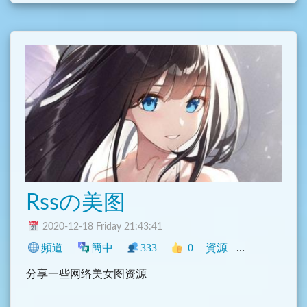
[點此開啟邀請連結]
自建群组，可以分享喜欢的画作。
此外，收藏非专业，兴趣而已，滑稽之处，请见谅。
Rssの美图
2020-12-18 Friday 21:43:41
頻道
簡中
333
0
資源
中文圈
NS
分享一些网络美女图资源