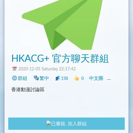
HKACG+ 官方聊天群組
2020-12-05 Saturday 22:17:42
群組
繁中
338
0
中文圈
香港
社群
香港動漫討論區
加入群組