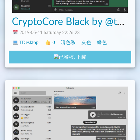
CryptoCore Black by @tymur_org.
2019-05-11 Saturday 22:26:23
TDesktop
0
暗色系
灰色
綠色
下載