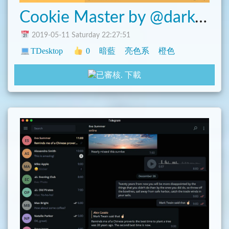
Cookie Master by @darkorangetheme.
2019-05-11 Saturday 22:27:51
TDesktop
0
暗藍
亮色系
橙色
下載