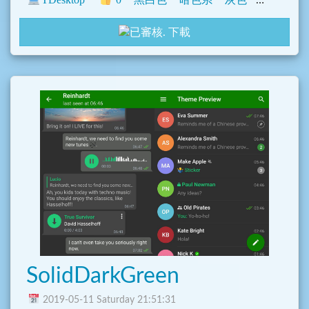
下載
SolidDarkGreen
2019-05-11 Saturday 21:51:31