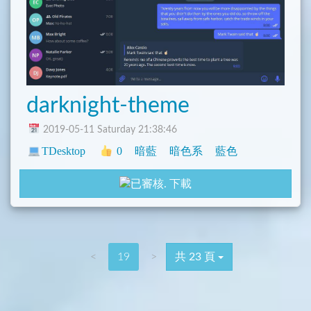
darknight-theme
2019-05-11 Saturday 21:38:46
TDesktop
0
暗藍
暗色系
藍色
下載
<
19
>
共 23 頁