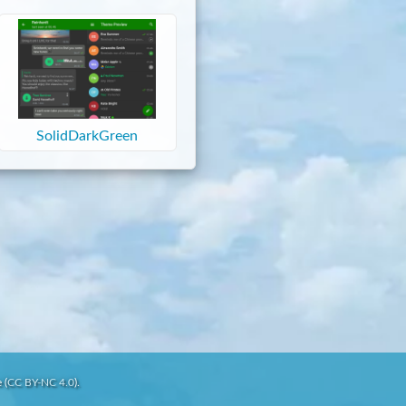
SolidDarkGreen
 (
CC BY-NC 4.0
).