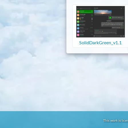
SolidDarkGreen_v1.1
This work is lic