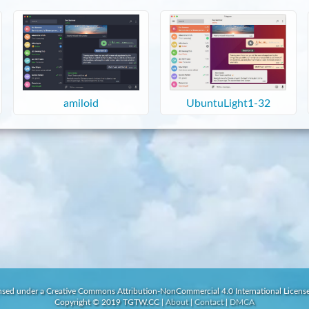
amiloid
UbuntuLight1-32
ensed under a Creative Commons Attribution-NonCommercial 4.0 International License
Copyright © 2019 TGTW.CC
|
About
|
Contact
|
DMCA