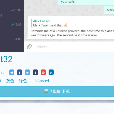
it32
:35
系
灰色
綠色
balanced
下載