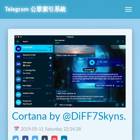
Telegram
公眾索引系統
Cortana by @DiFF7Skyns.
2019-05-11 Saturday 22:24:28