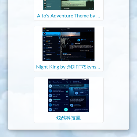
Alto's Adventure Theme by @
DiFF7Skyns
Night King by @DiFF7SkynsTh
emes.
炫酷科技風