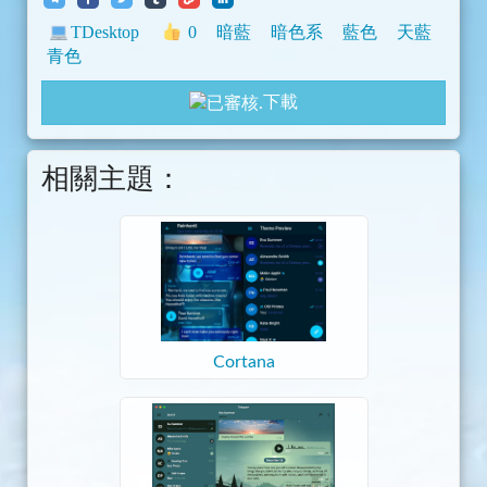
TDesktop
0
暗藍
暗色系
藍色
天藍
青色
下載
相關主題：
Cortana