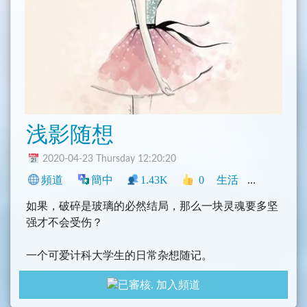
浅影随想
2020-04-23 Thursday 12:20:20
頻道
簡中
1.43K
0
生活
網誌
中文
如果，破碎是玻璃的必然结局，那么一块灵魂要多坚
强才不会受伤？
一个可爱计科大学生的日常杂想随记。
一些日常的碎碎念、一些心情记录以及杂想。
加入頻道
一些音乐和资源推荐。