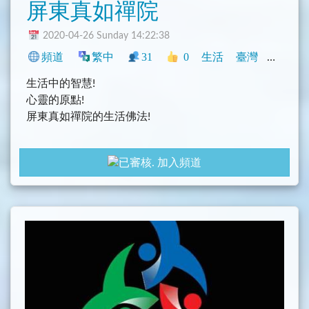
屏東真如禪院
2020-04-26 Sunday 14:22:38
頻道
繁中
31
0
生活
臺灣
宗教
生活中的智慧!
心靈的原點!
屏東真如禪院的生活佛法!
加入頻道