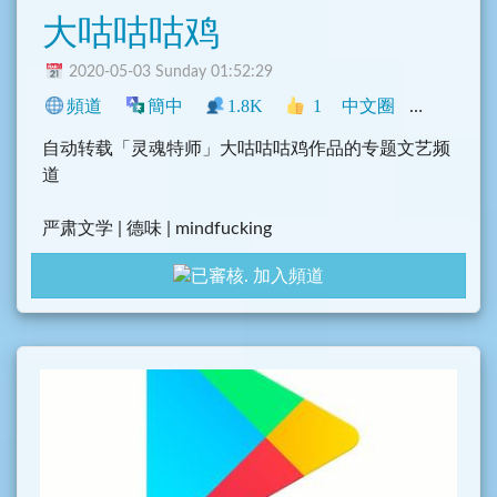
大咕咕咕鸡
2020-05-03 Sunday 01:52:29
頻道
簡中
1.8K
1
中文圈
閒聊
自动转载「灵魂特师」大咕咕咕鸡作品的专题文艺频
道
严肃文学 | 德味 | mindfucking
加入頻道