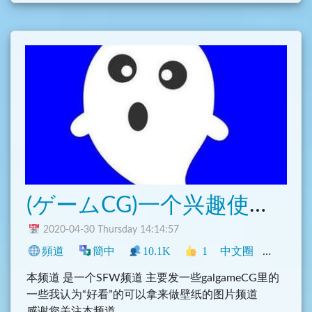
(ゲームCG)一个兴趣使然的PC壁纸频道
2020-04-30 Thursday 14:14:57
頻道
簡中
10.1K
1
中文圈
動漫
興
本频道 是一个SFW频道 主要发一些galgameCG里的
一些我认为“好看”的可以拿来做壁纸的图片频道
感谢您关注本频道