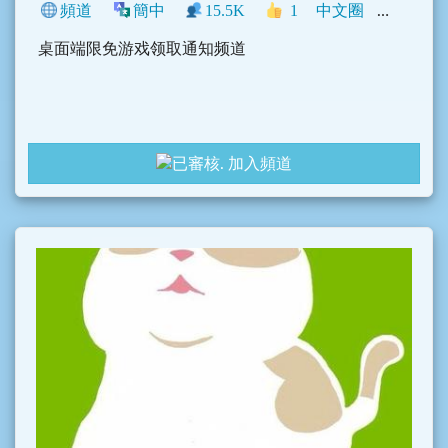
頻道
簡中
15.5K
1
中文圈
遊戲
桌面端限免游戏领取通知频道
加入頻道