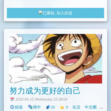
國民黨改革之餘，更需要集結所有力量，不讓
國
加入頻道
家社稷毀於歹心人之手，理性、中庸、民生依然是我
們的DNA，路線需要手牽手ㄧ起走出來，不能只等撿
到槍，需要自強不息
努力成为更好的自己
2020-04-15 Wednesday 23:38:04
頻道
簡中
26
0
生活
中文圈
興趣