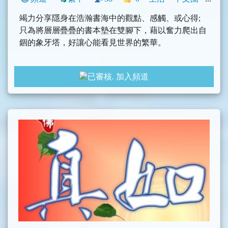
竭力分享隱身在浩瀚書海中的觀點、感觸、或心得;
只為將層層疊疊的書本墊在雙腳下，藉以奮力爬出自
錮的象牙塔，好讓心能看見世界的繁華。
【4.23世界閱讀日】選在今日開通爬出象牙塔頻道，
加入頻道
期許能夠與讀友一起度過更多的閱讀日。
頻道中將分享來自於各界的書籍介紹和讀書心得，可
能是文章分享，抑或影音類型的分享。都是為了不偏
食地接觸各類觀點，期望能抱團逃離那一座禁錮我們
的象牙塔。