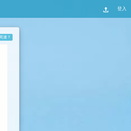
登入
死連？