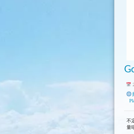
G
2
Pl
不
量