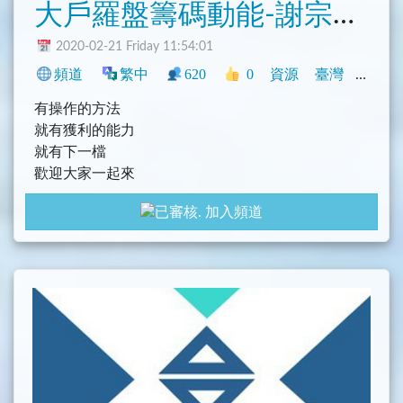
大戶羅盤籌碼動能-謝宗霖老師
2020-02-21 Friday 11:54:01
頻道
繁中
620
0
資源
臺灣
社群
有操作的方法
就有獲利的能力
就有下一檔
歡迎大家一起來
有興趣跟隨老師的腳步歡迎加入老師line@
加入頻道