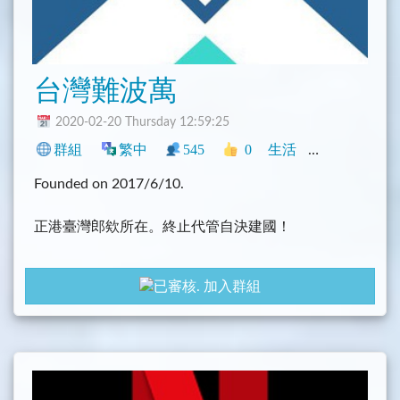
台灣難波萬
2020-02-20 Thursday 12:59:25
群組
繁中
545
0
生活
中文圈
臺灣
Founded on 2017/6/10.
正港臺灣郎欸所在。終止代管自決建國！
此為公開群，不詢問個人資訊是義務，其他的隨便
加入群組
聊。
意見不同是常態、要對決就正面來，耍陰招必踢；至
於是不是陰招，群主說了算。