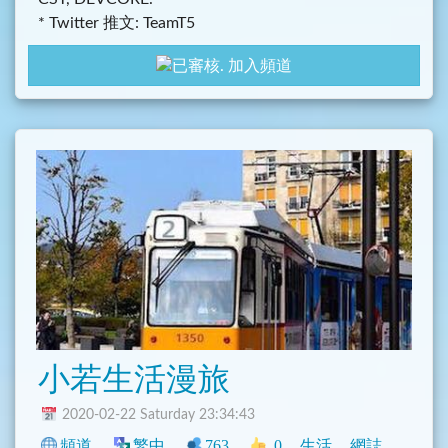
* Twitter 推文: TeamT5
加入頻道
小若生活漫旅
2020-02-22 Saturday 23:34:43
頻道
繁中
763
0
生活
網誌
臺灣