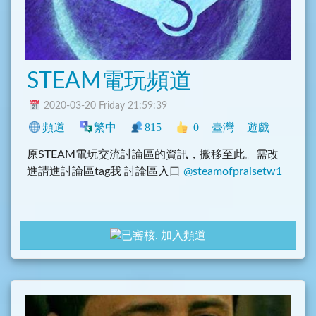
STEAM電玩頻道
2020-03-20 Friday 21:59:39
頻道
繁中
815
0
臺灣
遊戲
原STEAM電玩交流討論區的資訊，搬移至此。需改
進請進討論區tag我 討論區入口
@steamofpraisetw1
加入頻道