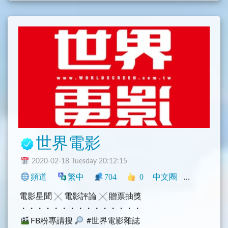
世界電影
2020-02-18 Tuesday 20:12:15
頻道
繁中
704
0
中文圈
香港
臺灣
電影星聞 ╳ 電影評論 ╳ 贈票抽獎
・・・・・・・・・・・・・・・
FB粉專請搜
#世界電影雜誌