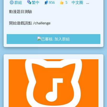
群組
繁中
956
5
中文圈
動漫
遊戲
動漫題目測驗
開始遊戲請點 /challenge
主群:
@U3_Chat_Entrance [9]
加入群組
群規: https://telegra.ph/u3-chat-Group-Rules-v22-0
7-02
Nep公告版:
@roocc
友情連結:
@MikuArt
其他遊戲群:
@U3_Chat_Entrance [11]