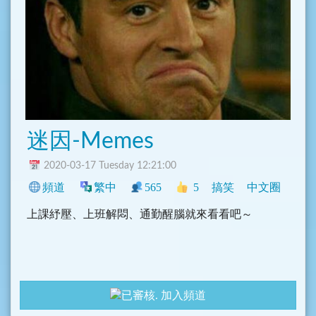
迷因-Memes
2020-03-17 Tuesday 12:21:00
頻道
繁中
565
5
搞笑
中文圈
上課紓壓、上班解悶、通勤醒腦就來看看吧～
加入頻道