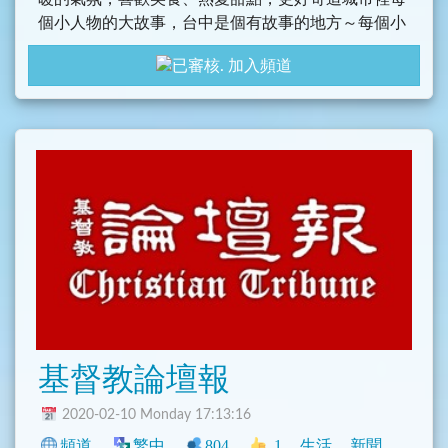
個小人物的大故事，台中是個有故事的地方～每個小
巷景點、角落小店都有聽不完的小秘密，快來！這天
加入頻道
空裡好多甜甜棉花糖般的夢想！
一起來發掘中台灣更多精彩片段！
粉絲團：https://pse.is/P2JDW
IG：__cotton.pink__
基督教論壇報
2020-02-10 Monday 17:13:16
頻道
繁中
804
1
生活
新聞
中文圈