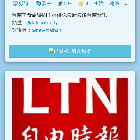
頻道
繁中
507
0
生活
地區
中文圈
台南美食旅遊網！提供你最新最多台南資訊
頻道：
@Tainanfoody
討論區：
@newstainan
加入頻道