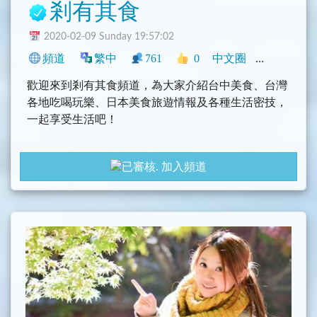
剎有其食
2020-02-09 Sunday 19:57:02
頻道
繁中
761
0
中文圈
臺灣
旅遊
歡迎來到剎有其食頻道，為大家介紹台中美食、台灣
各地吃喝玩樂、日本美食旅遊情報及各種生活密技，
一起享受生活吧！
部落格：https://safood.tw/
加入頻道
粉絲團：https://www.facebook.com/seznablog/
Youtube：https://pse.is/sezna