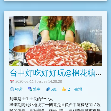
台中好吃好好玩@棉花糖的天空
2020-02-11 Tuesday 14:28:28
頻道
繁中
581
2
臺灣
阿季是土生土長的台中人，
求學期間到外地繞了一圈還是喜歡台中這樣悠閒又溫
暖的氣氛，喜歡美食、熱愛甜點，更好奇這城市裡每