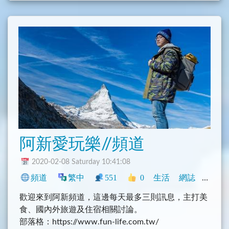
阿新愛玩樂//頻道
2020-02-08 Saturday 10:41:08
頻道
繁中
551
0
生活
網誌
臺灣
歡迎來到阿新頻道，這邊每天最多三則訊息，主打美
食、國內外旅遊及住宿相關討論。
部落格：https://www.fun-life.com.tw/