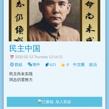
民主中国
2020-02-13 Thursday 12:16:52
群組
簡中
623
0
中文圈
政治
民主尚未实现
同志仍需努力
加入群組