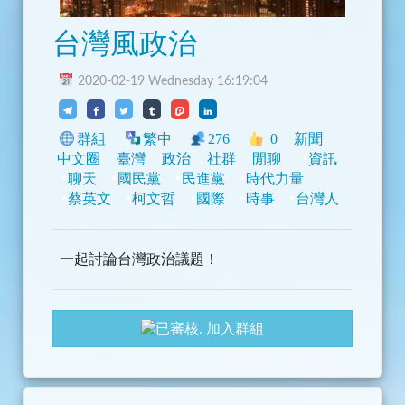
台灣風政治
2020-02-19 Wednesday 16:19:04
群組
繁中
276
0
新聞
中文圈
臺灣
政治
社群
閒聊
資訊
聊天
國民黨
民進黨
時代力量
蔡英文
柯文哲
國際
時事
台灣人
一起討論台灣政治議題！
加入群組