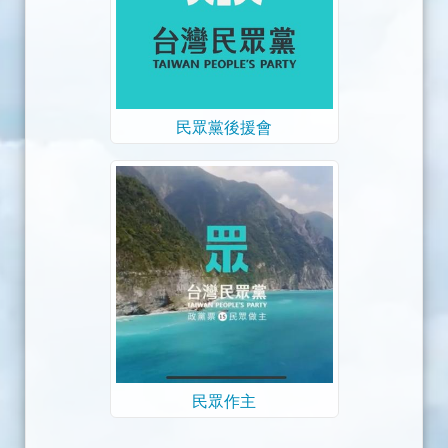
民眾黨後援會
民眾作主