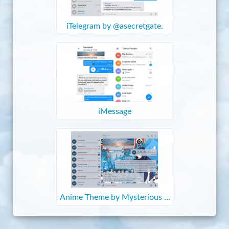
iTelegram by @asecretgate.
iMessage
Anime Theme by Mysterious C
at