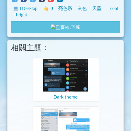
TDesktop
0
亮色系
灰色
天藍
cool
bright
下載
相關主題：
Dark theme