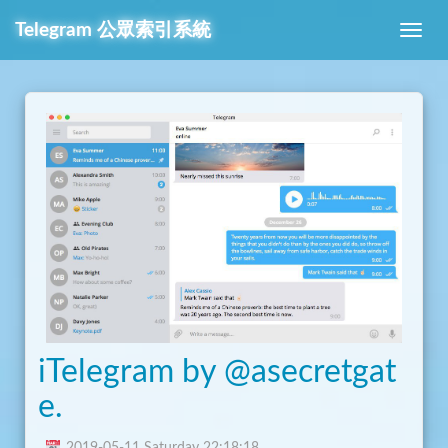
Telegram
公眾索引系統
iTelegram by @asecretgat
e.