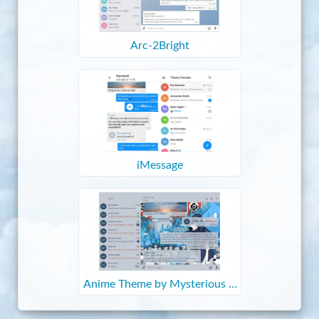
Arc-2Bright
iMessage
Anime Theme by Mysterious C
at