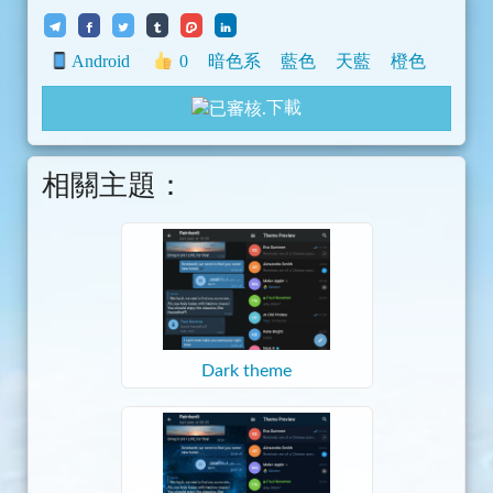
Android
0
暗色系
藍色
天藍
橙色
下載
相關主題：
Dark theme