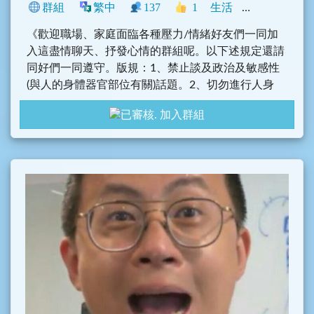
群組
繁中
137
1
生活
中文圈
臺灣
《歡迎職場、家庭面臨各種壓力/情緒好友們一同加
入這盡情聊天、抒發心情的群組呢。以下述規定還請
同好們一同遵守。版規：1、禁止談及政治及敏感性
(與人的身體器官部位有關)話題。2、切勿進行人身
(影響生理/心理不適)攻擊。3、不當性的字眼(包含情
加入群組
緒化及提及生理部位)。4、非經同意，請勿私擾女性
友人，有想認識，請於群聊上徵求對方同意後，始可
與對方聊天。(若有騷擾時，請轉知管理員，收到會進
行處理的)5、一慮使用繁體中文。請大家一同遵守。
若有未規定事項，會於日後增列。希望同好們能愛護
此一優質聊環境，謝謝....》