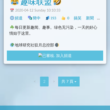
趣味联盟
2020-04-12 Sunday 10:10:33
頻道
簡中
193
0
搞笑
新聞
中文圈
每日更新趣闻、趣事。绿色无污染，一天的好心
情始于这里。
地球研究社驻月总控部
不定时分享代理、软件、影视、开车、福利、资
加入頻道
源
聊天群组
@Freeworldwithbot
更多频道
@EarthRS
<
2
>
共 7 頁