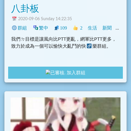
八卦板
2020-09-06 Sunday 14:22:35
群組
繁中
109
2
生活
新聞
臺灣
我們ㄉ目標是讓風向比PTT更亂，網軍比PTT更多，
致力於成為一個可以愉快大亂鬥的快
樂群組。
加入群組