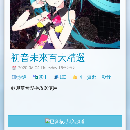
初音未來百大精選
2020-06-04 Thursday 18:59:59
頻道
繁中
103
4
資源
影音
歡迎當音樂播放器使用
加入頻道