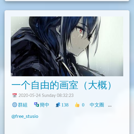
一个自由的画室（大概）
2020-05-24 Sunday 08:32:23
群組
簡中
138
0
中文圈
社群
動漫
@free_stusio