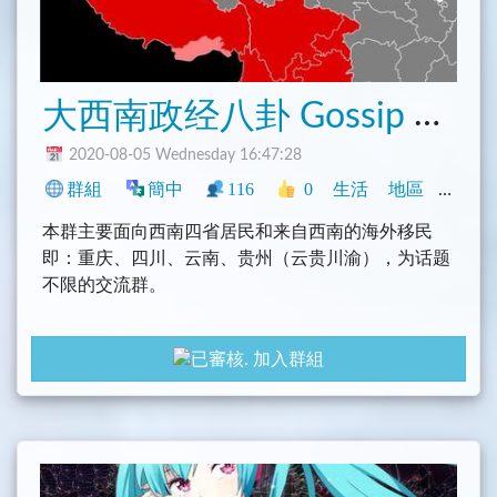
大
西南政经八卦 Gossip
重
2020-08-05 Wednesday 16:47:28
群組
簡中
116
0
生活
地區
中文圈
本群主要面向西南四省居民和来自西南的海外移民
即：重庆、四川、云南、贵州（云贵川渝），为话题
不限的交流群。
重庆
成都
昆明
贵阳
加入群組
重慶
成都
昆明
貴陽