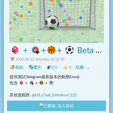
+
+
+
Beta 測試群
2020-08-22 Saturday 18:53:30
群組
繁中
151
0
貼圖
中文圈
遊戲
提供測試Telegram最新版本的動態Emoji
包含
+
+
+
其他遊戲群:
@U3_Chat_Entrance [11]
主群:
@U3_Chat_Entrance [9]
加入群組