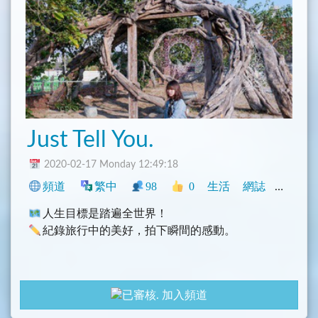
Just Tell You.
2020-02-17 Monday 12:49:18
頻道
繁中
98
0
生活
網誌
臺灣
人生目標是踏遍全世界！
紀錄旅行中的美好，拍下瞬間的感動。
加入頻道