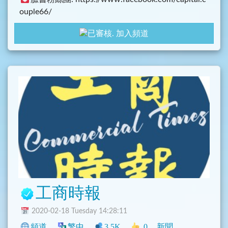
ouple66/
全球股市分享: https://www.facebook.com/group
加入頻道
s/2700680073319787/
LINE@公眾號: https://line.me/R/ti/p/%40as666
工商時報
2020-02-18 Tuesday 14:28:11
頻道
繁中
3.5K
0
新聞
中文圈
臺