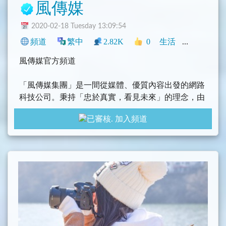
風傳媒
2020-02-18 Tuesday 13:09:54
頻道
繁中
2.82K
0
生活
新聞
中文
風傳媒官方頻道
「風傳媒集團」是一間從媒體、優質內容出發的網路
科技公司。秉持「忠於真實，看見未來」的理念，由
一群來自各個領域，對社會進步發展有熱情的人所組
加入頻道
成。期望藉由先進的網路技術、社群的凝聚及擴散，
讓多元的意見被包容接納，並開啟更多理性思辨與對
話的空間，進而為社會帶來正面的影響。
《風傳媒》以宏觀的視野，掌握台灣、國際、兩岸、
地方的政經脈動及生活態度，用真實與進步的價值
觀，持續耕耘原生新聞、深度報導及多元觀點，為全
球華人提供最優質的內容，帶來對生活的美好實踐。