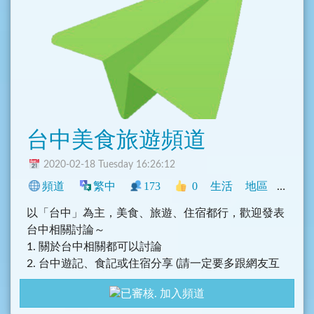
台中美食旅遊頻道
2020-02-18 Tuesday 16:26:12
頻道
繁中
173
0
生活
地區
臺灣
以「台中」為主，美食、旅遊、住宿都行，歡迎發表
台中相關討論～
1. 關於台中相關都可以討論
2. 台中遊記、食記或住宿分享 (請一定要多跟網友互
動)
加入頻道
3. 台中各種必吃美食、必買伴手禮等