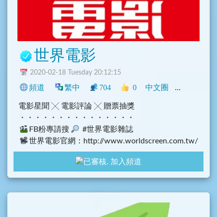
世界電影
2020-02-18 Tuesday 20:12:15
頻道
繁中
704
0
中文圈
香港
臺灣
電影星聞 ╳ 電影評論 ╳ 贈票抽獎
・・・・・・・・・・・・・・・
FB粉專請搜
#世界電影雜誌
世界電影官網：http://www.worldscreen.com.tw/
index.php
加入頻道