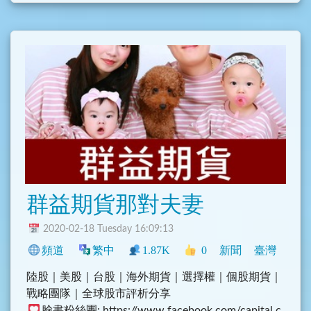
4. 最新活動、店家優惠
5. 記得加上類別，例如 #美食 #旅遊 #優惠 #活動
等，方便後面使用者查詢
本群禁止討論無關話題
群益期貨那對夫妻
2020-02-18 Tuesday 16:09:13
頻道
繁中
1.87K
0
新聞
臺灣
陸股｜美股｜台股｜海外期貨｜選擇權｜個股期貨｜
戰略團隊｜全球股市評析分享
臉書粉絲團: https://www.facebook.com/capital.c