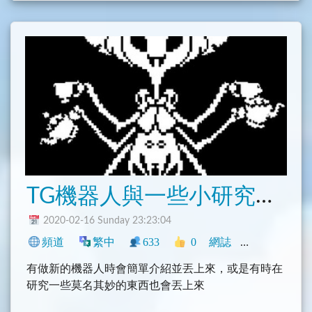
TG機器人與一些小研究的發布地方
2020-02-16 Sunday 23:23:04
頻道
繁中
633
0
網誌
中文圈
臺灣
有做新的機器人時會簡單介紹並丟上來，或是有時在
研究一些莫名其妙的東西也會丟上來