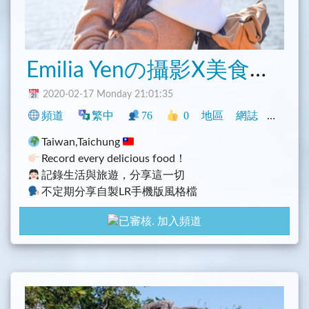
官網： https://www.storm.mg/
FB ： https://fb.com/stormmedia/
Emilia Yenの攝影X美食記事
2020-02-17 Monday 21:01:35
頻道
繁中
76
0
地區
網誌
中文圈
Taiwan,Taichung
Record every delicious food！
記錄生活與旅遊，分享這一切
不定期分享自製LR手機版風格檔
發掘美食
台中為主
加入頻道