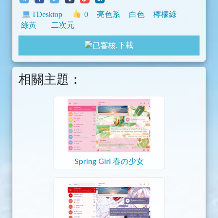
TDesktop
0
亮色系
白色
檸檬綠
綠黃
二次元
下載
相關主題：
Spring Girl 春の少女