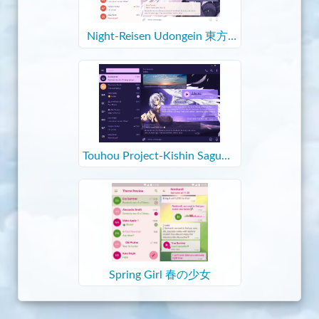
Night-Reisen Udongein 東方-
鈴仙·優曇華院
Touhou Project-Kishin Sagume
東方-稀神探女
Spring Girl 春の少女