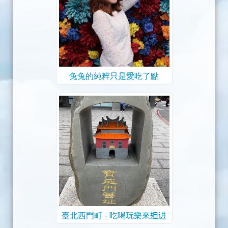
兔兔的純粹只是愛吃了點
臺北西門町 - 吃喝玩樂來𨑨迌