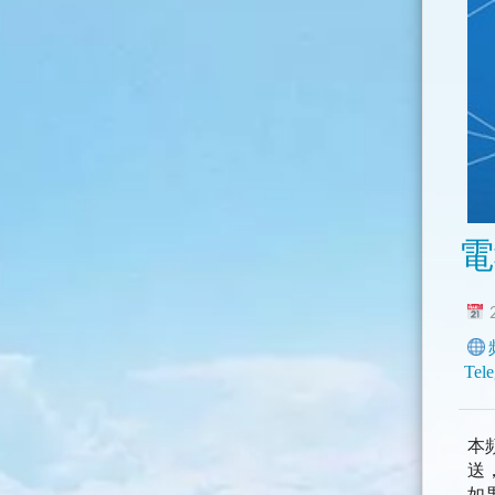
電
2
Tel
本
送