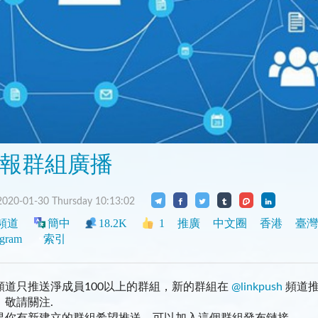
報群組廣播
020-01-30 Thursday 10:13:02
頻道
簡中
18.2K
1
推廣
中文圈
香港
臺灣
egram
索引
頻道只推送淨成員100以上的群組，新的群組在
@linkpush
頻道
，敬請關注.