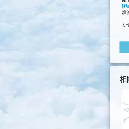
如
[
群
友
相