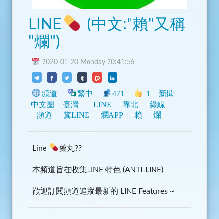
LINE
(中文:"賴"又稱
"爛")
2020-01-20 Monday 20:41:56
頻道
繁中
471
1
新聞
中文圈
臺灣
LINE
靠北
綠線
頻道
糞LINE
爛APP
賴
爛
Line
藥丸??
本頻道旨在收集LINE 特色 (ANTI-LINE)
歡迎訂閱頻道追蹤最新的 LINE Features ~