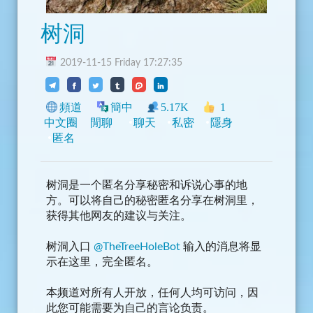
树洞
2019-11-15 Friday 17:27:35
頻道
簡中
5.17K
1
中文圈
閒聊
聊天
私密
隱身
匿名
树洞是一个匿名分享秘密和诉说心事的地
方。可以将自己的秘密匿名分享在树洞里，
获得其他网友的建议与关注。
树洞入口
@TheTreeHoleBot
输入的消息将显
示在这里，完全匿名。
本频道对所有人开放，任何人均可访问，因
此您可能需要为自己的言论负责。