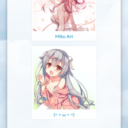
Miku Art
(= > ω < =)