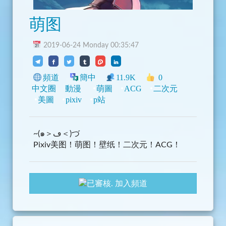
萌图
2019-06-24 Monday 00:35:47
頻道
簡中
11.9K
0
中文圈
動漫
萌圖
ACG
二次元
美圖
pixiv
p站
~(๑＞ڡ＜)づ
Pixiv美图！萌图！壁纸！二次元！ACG！
加入頻道