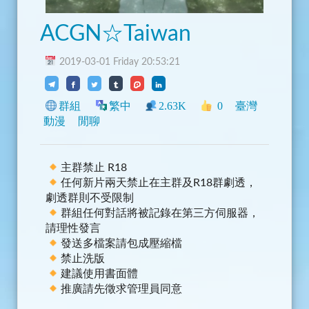
ACGN☆Taiwan
2019-03-01 Friday 20:53:21
群組
繁中
2.63K
0
臺灣
動漫
閒聊
主群禁止 R18
任何新片兩天禁止在主群及R18群劇透，
劇透群則不受限制
群組任何對話將被記錄在第三方伺服器，
請理性發言
發送多檔案請包成壓縮檔
禁止洗版
建議使用書面體
推廣請先徵求管理員同意