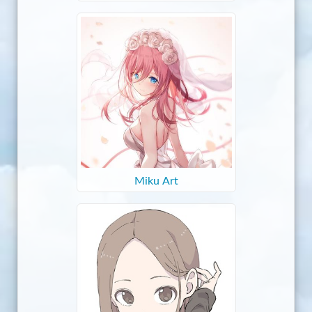
口
Miku Art