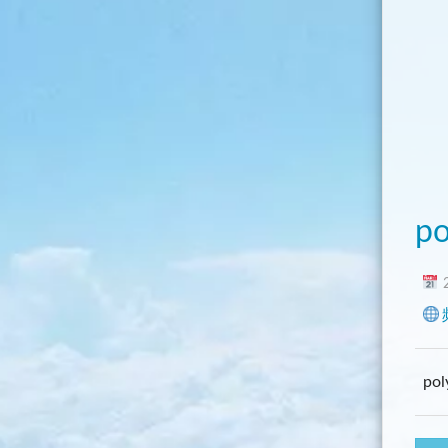
po
2
po