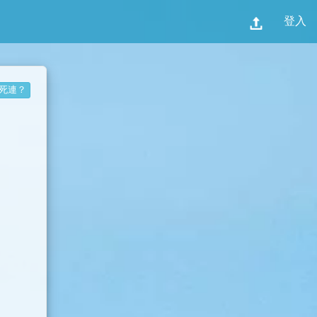
登入
死連？