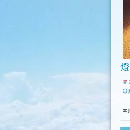
燈
2
本