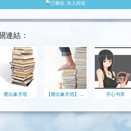
加入頻道
關連結：
爬出象牙塔
【爬出象牙塔】 讀
开心书库
書群組