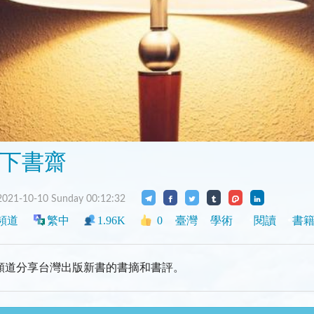
下書齋
021-10-10 Sunday 00:12:32
頻道
繁中
1.96K
0
臺灣
學術
閱讀
書
頻道分享台灣出版新書的書摘和書評。