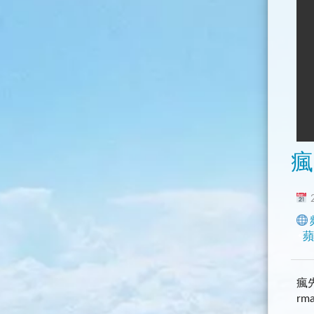
瘋
2
蘋
瘋先
rm