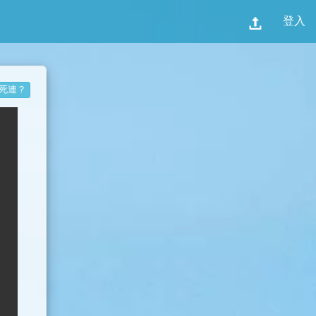
登入
死連？