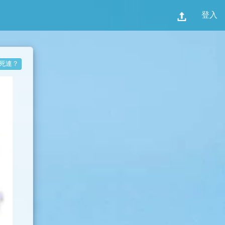
登入
死連？