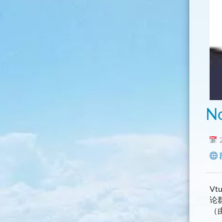
No
2
Vt
论
（由