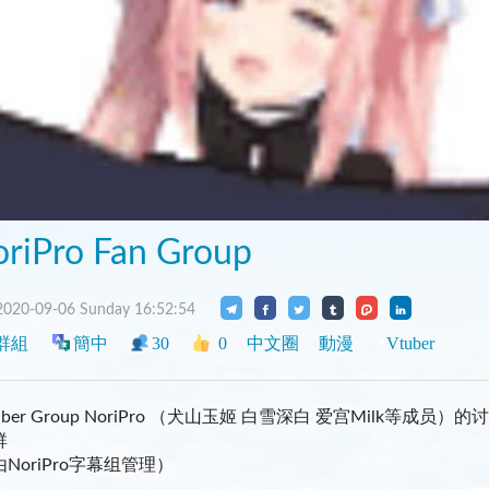
riPro Fan Group
020-09-06 Sunday 16:52:54
群組
簡中
30
0
中文圈
動漫
Vtuber
uber Group NoriPro （犬山玉姬 白雪深白 爱宫Milk等成员）的讨
群
NoriPro字幕组管理）