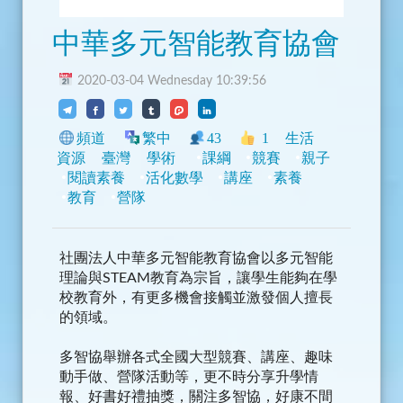
中華多元智能教育協會
2020-03-04 Wednesday 10:39:56
頻道
繁中
43
1
生活
資源
臺灣
學術
課綱
競賽
親子
閱讀素養
活化數學
講座
素養
教育
營隊
社團法人中華多元智能教育協會以多元智能
理論與STEAM教育為宗旨，讓學生能夠在學
校教育外，有更多機會接觸並激發個人擅長
的領域。
多智協舉辦各式全國大型競賽、講座、趣味
動手做、營隊活動等，更不時分享升學情
報、好書好禮抽獎，關注多智協，好康不間