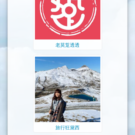
老莫踅透透
旅行狂黛西