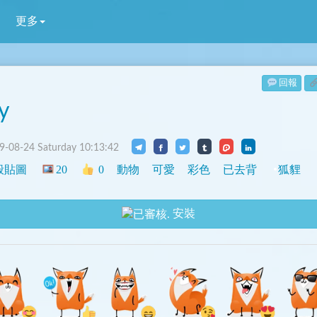
更多
回報
y
-08-24 Saturday 10:13:42
般貼圖
20
0
動物
可愛
彩色
已去背
狐貍
安裝