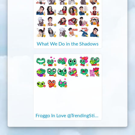
What We Do in the Shadows
Froggo In Love @TrendingStick
ers