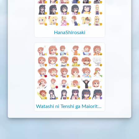
HanaShirosaki
Watashi ni Tenshi ga Maiorita -
@kontta