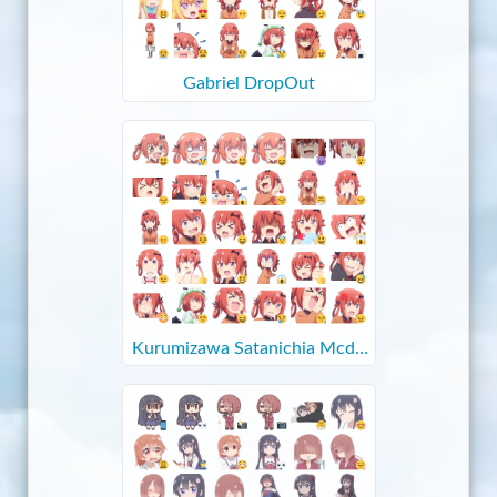
Gabriel DropOut
Kurumizawa Satanichia Mcdo
well