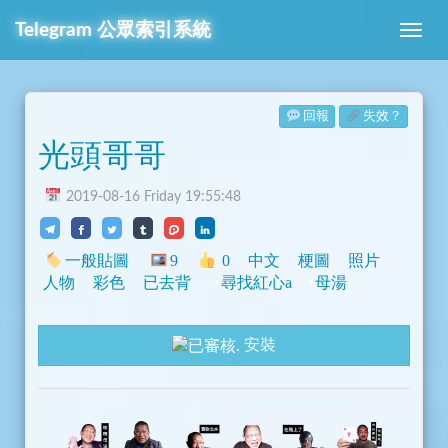
Telegram
公眾索引系統
回報
失效？
光頭哥哥
2019-08-16 Friday 19:55:48
一般貼圖
9
0
中文
梗圖
照片
人物
彩色
已去背
尋找紅心a
母湯
安裝