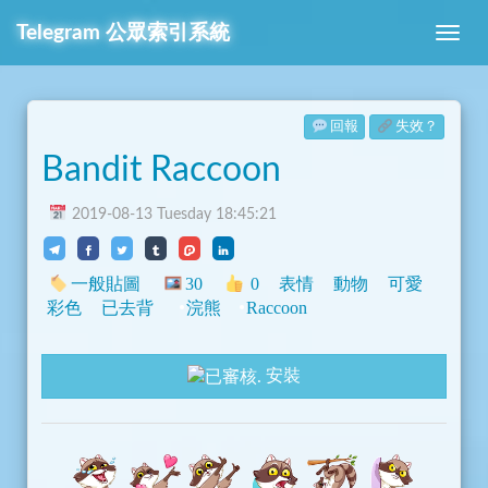
Telegram
公眾索引系統
回報
失效？
Bandit Raccoon
2019-08-13 Tuesday 18:45:21
一般貼圖
30
0
表情
動物
可愛
彩色
已去背
浣熊
Raccoon
安裝