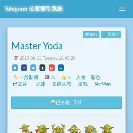
Telegram
公眾索引系統
回報
失效？
Master Yoda
2019-08-13 Tuesday 18:45:20
一般貼圖
25
0
人物
彩色
已去背
尤達
星際大戰
星戰
StarWars
安裝