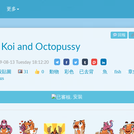
更多
回報
 Koi and Octopussy
-08-13 Tuesday 18:12:20
般貼圖
31
0
動物
彩色
已去背
魚
fish
章
us
安裝