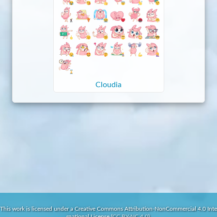
Cloudia
This work is licensed under a Creative Commons Attribution-NonCommercial 4.0 Inte
rnational License (
CC BY-NC 4.0
).