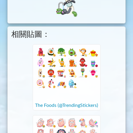
相關貼圖：
The Foods (@TrendingStickers)