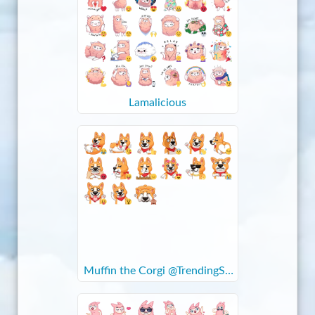
Lamalicious
Muffin the Corgi @TrendingSti
ckers