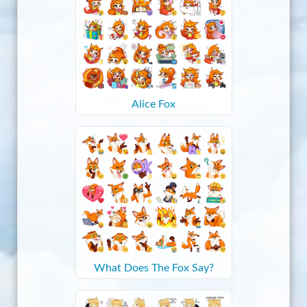
Alice Fox
What Does The Fox Say?